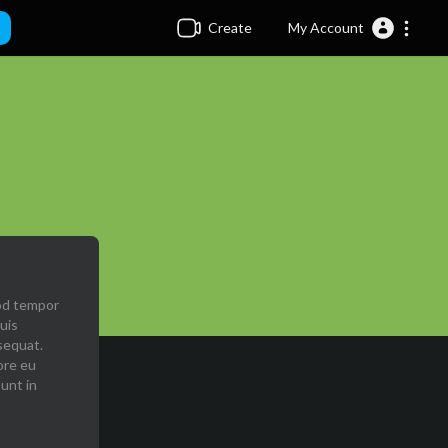
Create
My Account
mod tempor
uis
sequat.
ore eu
sunt in